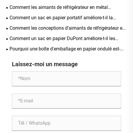
votre transport quotidien ?
Comment les aimants de réfrigérateur en métal
améliorent la vie quotidienne ?
Comment un sac en papier portatif améliore-t-il la
commodité et la durabilité ?
Comment les conceptions d’aimants de réfrigérateur en
bois peuvent-elles améliorer la décoration intérieure et
Comment un sac en papier DuPont améliore-t-il les
l’image de marque ?
performances de l'emballage ?
Pourquoi une boîte d'emballage en papier ondulé est-
elle le meilleur choix pour une protection moderne des
Laissez-moi un message
produits ?