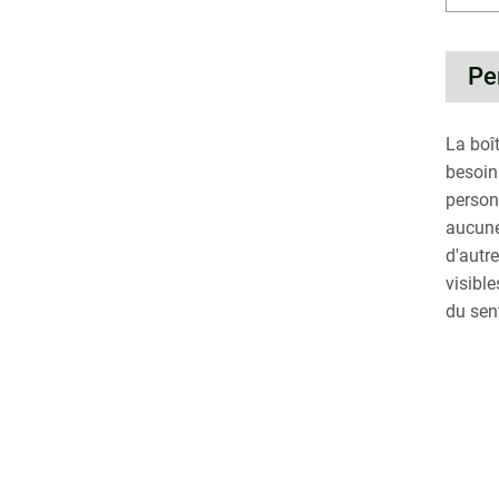
Pe
La boî
besoins
person
aucune 
d'autr
visibl
du sen