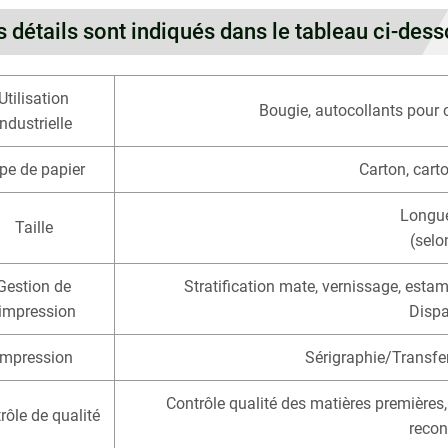
s détails sont indiqués dans le tableau ci-des
Utilisation
Bougie, autocollants pour c
industrielle
pe de papier
Carton, carto
Longue
Taille
(selo
Gestion de
Stratification mate, vernissage, estam
'impression
Dispar
Impression
Sérigraphie/Transfe
Contrôle qualité des matières premières, 
rôle de qualité
recon