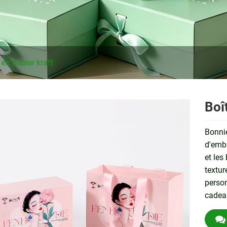
en papier kraft
Boî
Bonnie
d'emba
et les
textur
person
cadea