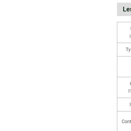
Le
Ty
l
Cont