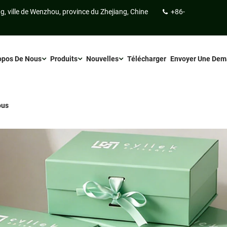
ng, ville de Wenzhou, province du Zhejiang, Chine
+86-
opos De Nous
Produits
Nouvelles
Télécharger
Envoyer Une De
ous