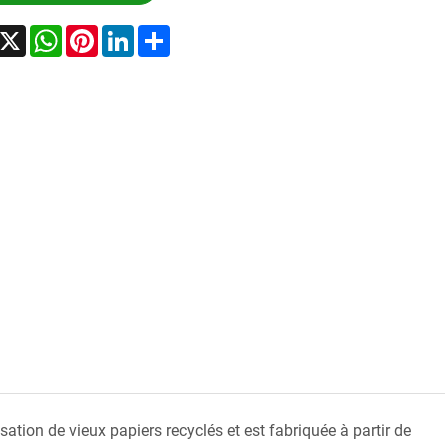
acebook
X
WhatsApp
Pinterest
LinkedIn
Share
sation de vieux papiers recyclés et est fabriquée à partir de